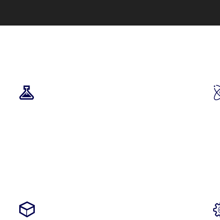
CUSTOMIZABLE
Phasellus enim libero, blandit vel sapien
vitae, condimentum ultricies magna et.
Quisque euismod orci ut et lobortis
aliquam. Aliquam in tortor enim.
PAGE BUILDER